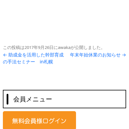
この投稿は
2017年9月26日
に
awaka
が公開しました
。
投
←
助成金を活用した幹部育成
年末年始休業のお知らせ
→
の手法セミナー in札幌
稿
ナ
ビ
ゲ
ー
会員メニュー
シ
ョ
ン