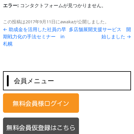
エラー:
コンタクトフォームが見つかりません。
この投稿は
2017年9月11日
に
awaka
が公開しました
。
投
←
助成金を活用した社員の早
多店舗展開支援サービス 開
期戦力化の手法セミナー in
始しました
→
稿
札幌
ナ
ビ
ゲ
ー
シ
会員メニュー
ョ
ン