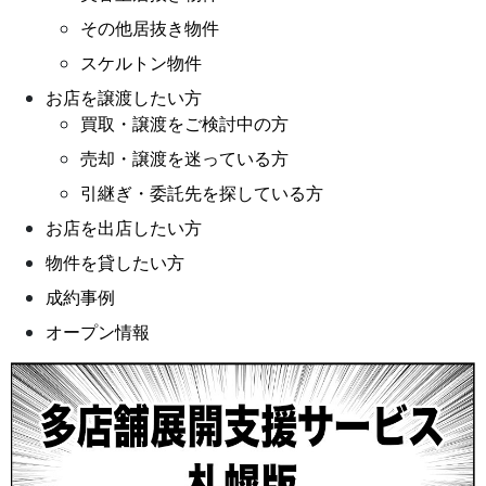
５．個人情報取扱いの委託
その他居抜き物件
当社は、事業運営上、業務の一部を外部に委託していま
スケルトン物件
す。業務委託先に対しては、個人情報を預けることがあ
お店を譲渡したい方
ります。この場合、個人情報を適切に取り扱っていると
買取・譲渡をご検討中の方
認められる委託先を選定し、契約等において個人情報の
売却・譲渡を迷っている方
適正管理・機密保持などによりお客様の個人情報の漏洩
引継ぎ・委託先を探している方
防止に必要な事項を取決め、適切な管理を実施させま
お店を出店したい方
す。
物件を貸したい方
６．個人情報の開示等の請求
成約事例
オープン情報
お客様が当社に対してご自身の個人情報の開示等
（利用目的の通知、開示、内容の訂正・追加・削
除、利用の停止または消去、第三者への提供の停
止、第三者提供記録の開示）に関して、当社「個人
情報に関するお問合わせ窓口」に申し出ることがで
きます。その際、当社はご本人を確認させていただ