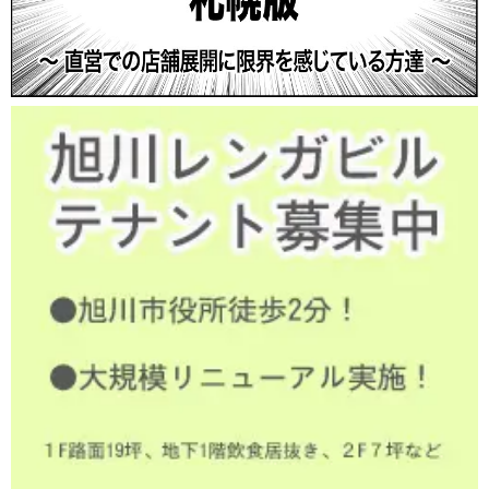
いたうえで、合理的な期間内に対応いたします。開
示等の申し出の詳細につきましては、下記の「個人
情報に関するお問い合わせ窓口」までお問い合わせ
ください。
〒064-0804 札幌市中央区南4条西13丁目1番8号 Ｓ
413ビル
株式会社キタデン 個人情報に関するお問い合わせ
窓口
メールアドレス：privacy@kitaden73.co.jp
７．個人情報を提供されることの任意性につい
て
お客様が当社に個人情報を提供されるかどうかは、
お客様の任意によるものです。ただし、必要な項目