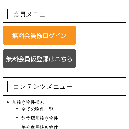
当社は、ご提供いただいた個人情報を次の場合を除
き第三者に提供いたしません。
会員メニュー
・ご本人の同意がある場合
・法令に基づく場合
・人の生命、身体又は財産の保護のために必要がある場
合であって、人の同意を得ることが困難であるとき
・公衆衛生の向上又は児童の健全な育成の推進のために
特に必要がある場合であって本人の、同意を得ることが
困難であるとき
コンテンツメニュー
・国の機関若しくは地方公共団体又はその委託を受けた
居抜き物件検索
者が法令の定める事務を遂行することに対して協力する
全ての物件一覧
必要がある場合であって、本人の同意を得ることによっ
て当該事務の遂行に支障を及ぼすおそれがあるとき
飲食店居抜き物件
美容室居抜き物件