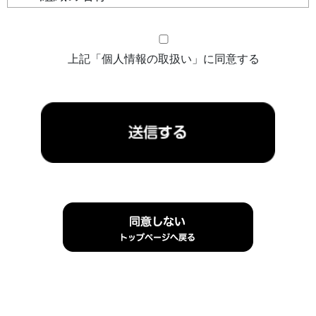
組織の名称：株式会社キタデン
上記「個人情報の取扱い」に同意する
２．個人情報を関する管理者の氏名、所属及び
連絡先
管理者名：個人情報保護管理者 山田 直賞
連絡先：メールアドレス：
privacy@kitaden73.co.jp
３．個人情報の利用目的
当社「無料会員」登録の方の個人情報は、登録手続
き、店舗情報の提供、付随する連絡に利用するため
４．個人情報の第三者提供