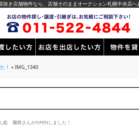
居抜き店舗物件なら、店舗そのままオークション札幌中央店へ
した！
»
IMG_1340
ん処 麺将さんがOPENしました！
.