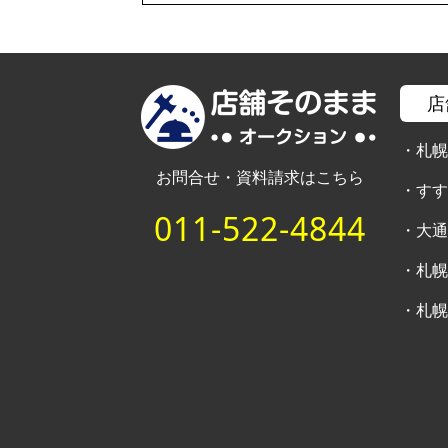
店
・
札
お問合せ・資料請求はこちら
・
す
011-522-4844
・
大
・
札
・
札