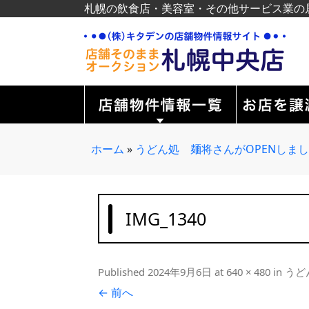
札幌の飲食店・美容室・その他サービス業の
ホーム
»
うどん処 麺将さんがOPENしま
IMG_1340
Published
2024年9月6日
at
640 × 480
in
うど
← 前へ