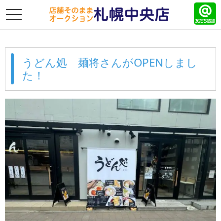
toggle
navigation
うどん処 麺将さんがOPENしまし
た！