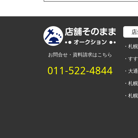
店
・
札
お問合せ・資料請求はこちら
・
す
011-522-4844
・
大
・
札
・
札