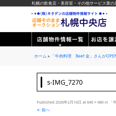
札幌の飲食店・美容室・その他サービス業の
ホーム
»
「牛肉料理 Beef 金」さんがOP
s-IMG_7270
Published
2026年2月10日
at
640 × 480
in
「牛
← 前へ