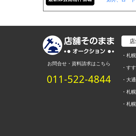
店
・
札
お問合せ・資料請求はこちら
・
す
011-522-4844
・
大
・
札
・
札