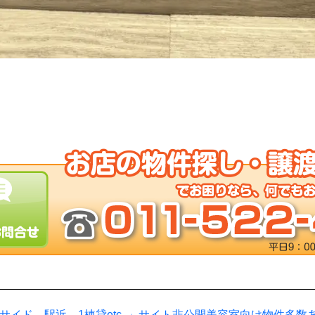
サイド、駅近、1棟貸etc..」サイト非公開美容室向け物件多数