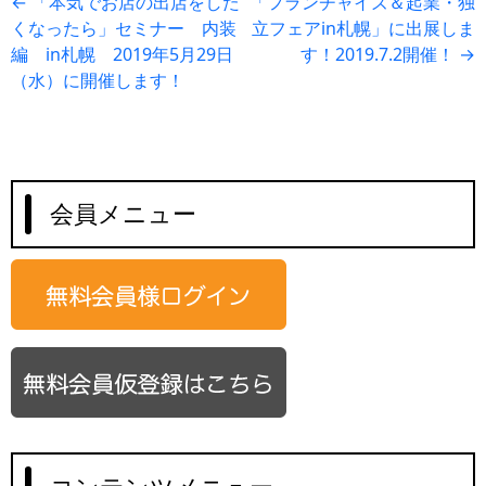
投
←
「本気でお店の出店をした
「フランチャイズ＆起業・独
くなったら」セミナー 内装
立フェアin札幌」に出展しま
稿
編 in札幌 2019年5月29日
す！2019.7.2開催！
→
ナ
（水）に開催します！
ビ
ゲ
ー
シ
会員メニュー
ョ
ン