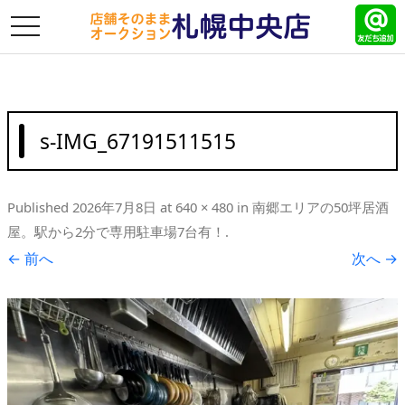
toggle
navigation
s-IMG_67191511515
Published
2026年7月8日
at
640 × 480
in
南郷エリアの50坪居酒
屋。駅から2分で専用駐車場7台有！
.
← 前へ
次へ →