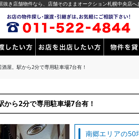
居抜き店舗物件なら、店舗そのままオークション札幌中央店へ
居酒屋。駅から2分で専用駐車場7台有！
駅から2分で専用駐車場7台有！
南郷エリアの50