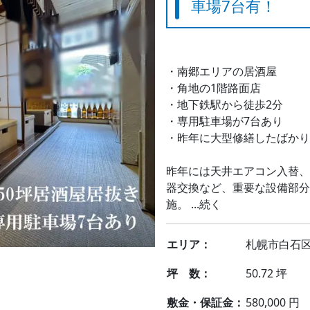
車場7台有！
・南郷エリアの居酒屋
・角地の1階路面店
・地下鉄駅から徒歩2分
・専用駐車場が7台あり
・昨年に大型修繕したばかり
昨年には天井エアコン入替、
器交換など、重要な設備部分
施。 ...続く
エリア：
札幌市白石
坪 数：
50.72 坪
敷金・保証金：
580,000 円