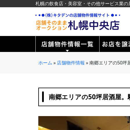
札幌の飲食店・美容室・その他サービス業の
ホーム
»
店舗物件情報
»
南郷エリアの50坪
南郷エリアの50坪居酒屋。