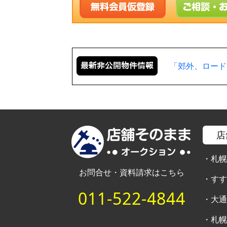
飲食店居抜き 
店
・
札
お問合せ・資料請求はこちら
・
す
011-522-4844
・
大
・
札