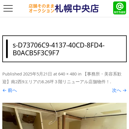
toggle
navigation
s-D73706C9-4137-40CD-8FD4-
B0ACB5F3C9F7
Published
2025年5月21日
at
640 × 480
in
【事務所・美容系歓
迎】南2西9エリアの8.26坪３階リニューアル店舗物件！
.
← 前へ
次へ →