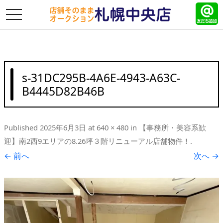
toggle
navigation
s-31DC295B-4A6E-4943-A63C-
B4445D82B46B
Published
2025年6月3日
at
640 × 480
in
【事務所・美容系歓
迎】南2西9エリアの8.26坪３階リニューアル店舗物件！
.
← 前へ
次へ →