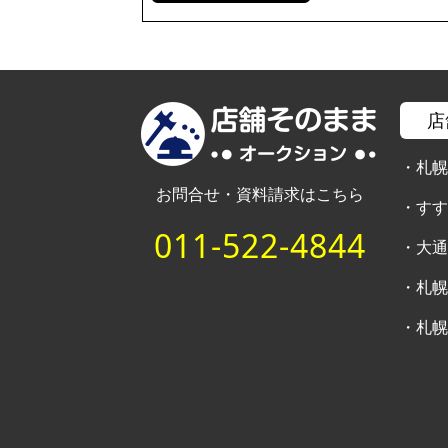
店
・
札
お問合せ・資料請求はこちら
・
す
011-522-4844
・
大
・
札
・
札