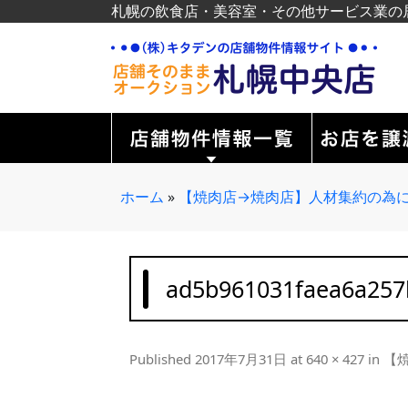
札幌の飲食店・美容室・その他サービス業の
ホーム
»
【焼肉店→焼肉店】人材集約の為に
ad5b961031faea6a257
Published
2017年7月31日
at
640 × 427
in
【