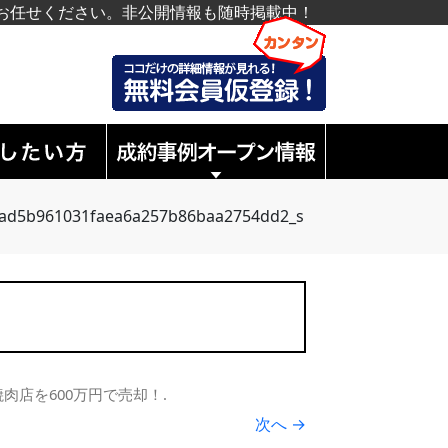
お任せください。非公開情報も随時掲載中！
ad5b961031faea6a257b86baa2754dd2_s
肉店を600万円で売却！
.
次へ →