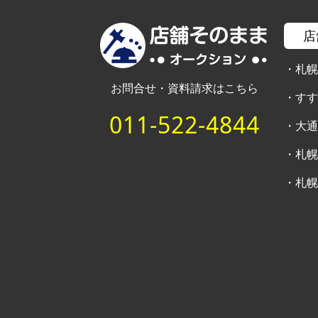
店
・
札
お問合せ・資料請求はこちら
・
す
011-522-4844
・
大
・
札
・
札