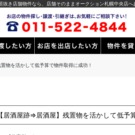
居抜き店舗物件なら、店舗そのままオークション札幌中央店へ
残置物を活かして低予算で物件取得に成功！
【居酒屋跡⇒居酒屋】残置物を活かして低予