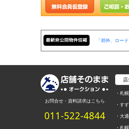
「郊外、ロード
店
・
札
お問合せ・資料請求はこちら
・
す
011-522-4844
・
大
・
札