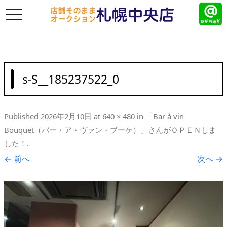
toggle
navigation
s-S__185237522_0
Published
2026年2月10日
at
640 × 480
in
「Bar à vin
Bouquet（バー・ア・ヴァン・ブーケ）」さんがＯＰＥＮしま
した！
.
← 前へ
次へ →