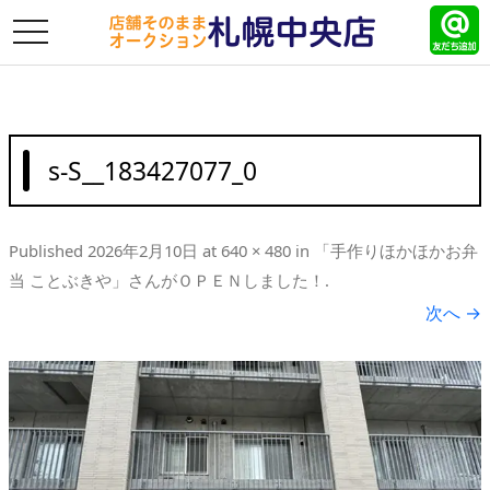
toggle
navigation
s-S__183427077_0
Published
2026年2月10日
at
640 × 480
in
「手作りほかほかお弁
当 ことぶきや」さんがＯＰＥＮしました！
.
次へ →