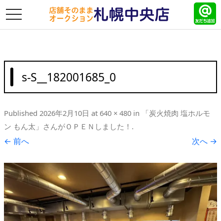
toggle
navigation
s-S__182001685_0
Published
2026年2月10日
at
640 × 480
in
「炭火焼肉 塩ホルモ
ン もん太」さんがＯＰＥＮしました！
.
← 前へ
次へ →