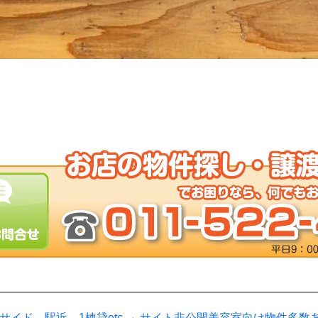
サイド、駅近、1棟貸etc..」サイト非公開美容室向け物件多数