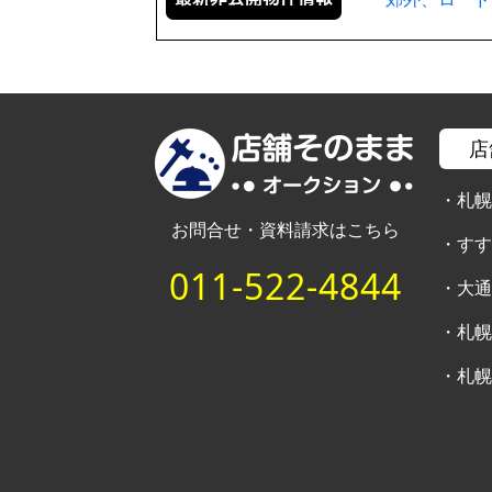
店
・
札
お問合せ・資料請求はこちら
・
す
011-522-4844
・
大
・
札
・
札