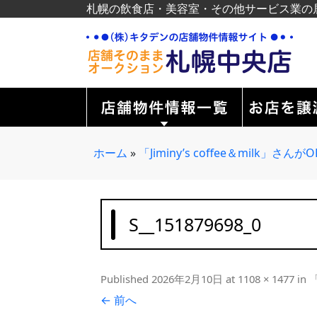
札幌の飲食店・美容室・その他サービス業の
ホーム
»
「Jiminy’s coffee＆milk」さ
S__151879698_0
Published
2026年2月10日
at
1108 × 1477
in
「
← 前へ