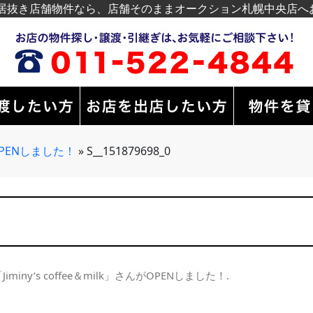
居抜き店舗物件なら、店舗そのままオークション札幌中央店へ
んがOPENしました！
»
S__151879698_0
Jiminy’s coffee＆milk」さんがOPENしました！
.