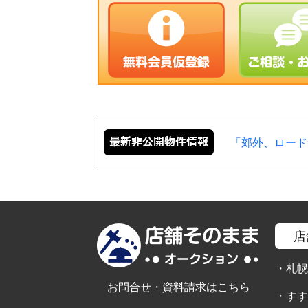
「郊外、ロード
店
・
札
お問合せ・資料請求はこちら
・
す