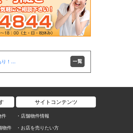
あり！…
す
サイトコンテンツ
物件
・
店舗物件情報
舗物件
・
お店を売りたい方