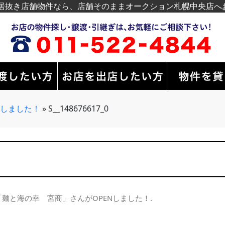
居抜き店舗物件なら、店舗そのままオークション札幌中央店へ
Nしました！
»
S__148676617_0
「麺と海の幸 宮商」さんがOPENしました！
.