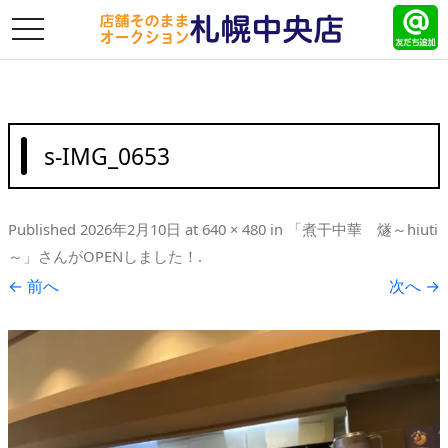
toggle
navigation
s-IMG_0653
Published
2026年2月10日
at
640 × 480
in
「煮干中華 燧～hiuti
～」さんがOPENしました！
.
← 前へ
次へ →