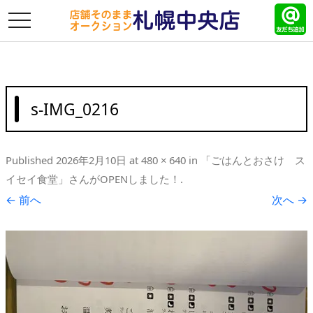
toggle
navigation
s-IMG_0216
Published
2026年2月10日
at
480 × 640
in
「ごはんとおさけ ス
イセイ食堂」さんがOPENしました！
.
← 前へ
次へ →