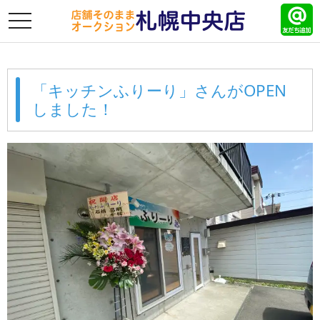
toggle
navigation
「キッチンふりーり」さんがOPEN
しました！