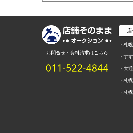
店
・
札
お問合せ・資料請求はこちら
・
す
011-522-4844
・
大
・
札
・
札