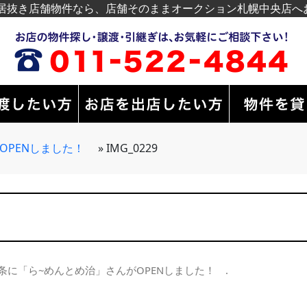
居抜き店舗物件なら、店舗そのままオークション札幌中央店へ
がOPENしました！
»
IMG_0229
8条に「ら~めんとめ治」さんがOPENしました！
.