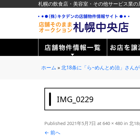
札幌の飲食店・美容室・その他サービス業の
ホーム
»
北18条に「ら~めんとめ治」さん
IMG_0229
Published
2021年5月7日
at
640 × 480
in
北1
← 前へ