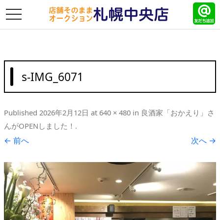
toggle
navigation
s-IMG_6071
Published
2026年2月12日
at
640 × 480
in
良酒家「おかえり」さ
んがOPENしました！
.
← 前へ
次へ →