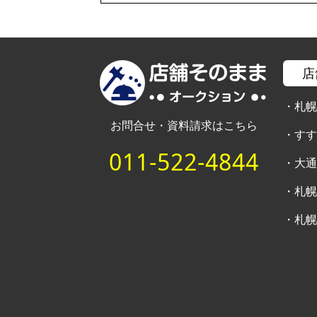
店
・
札
お問合せ・資料請求はこちら
・
す
011-522-4844
・
大
・
札
・
札