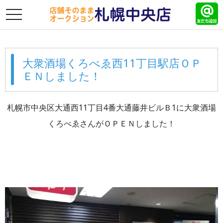
toggle
navigation
大衆酒場くろべゑ西11丁目駅店ＯＰ
ＥＮしました！
札幌市中央区大通西11丁目4番大通藤井ビルＢ1に大衆酒場
くろべゑさんがＯＰＥＮしました！