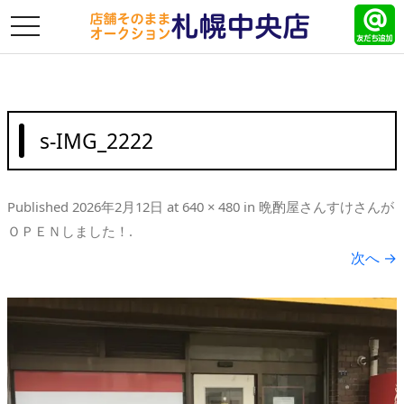
toggle
navigation
s-IMG_2222
Published
2026年2月12日
at
640 × 480
in
晩酌屋さんすけさんが
ＯＰＥＮしました！
.
次へ →