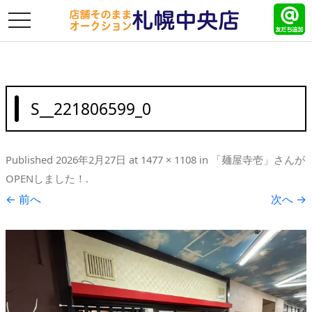
toggle
navigation
S__221806599_0
Published
2026年2月27日
at
1477 × 1108
in
「麺屋寺壱」さんが
OPENしました！
.
← 前へ
次へ →