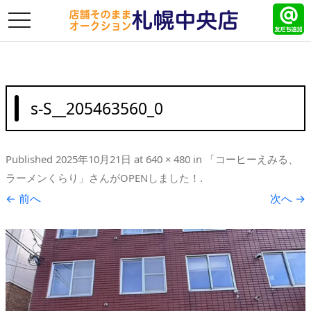
toggle
navigation
s-S__205463560_0
Published
2025年10月21日
at
640 × 480
in
「コーヒーえみる、
ラーメンくらり」さんがOPENしました！
.
← 前へ
次へ →