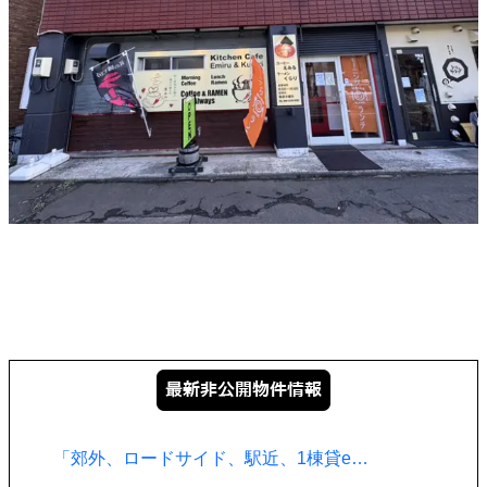
「郊外、ロードサイド、駅近、1棟貸e…