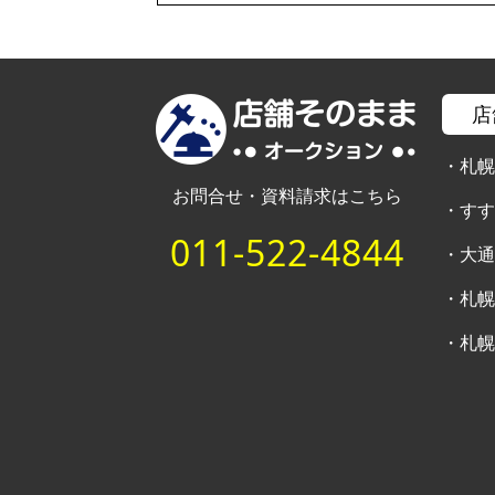
店
・
札
お問合せ・資料請求はこちら
・
す
011-522-4844
・
大
・
札
・
札