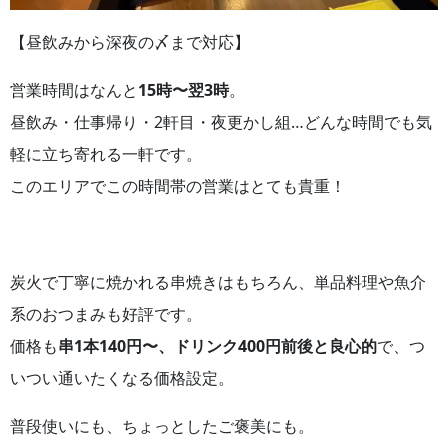
【昼飲みから深夜の〆まで対応】
営業時間はなんと
15時〜翌3時
。
昼飲み・仕事帰り・2軒目・夜更かし組…どんな時間でも気
軽に立ち寄れる一軒です。
このエリアでこの時間帯の営業はとても貴重！
炭火で丁寧に焼かれる串焼きはもちろん、単品料理や魚介
系のおつまみも好評です。
価格も
串1本140円〜、ドリンク400円前後と良心的
で、つ
いつい通いたくなる価格設定。
普段使いにも、ちょっとしたご褒美にも。