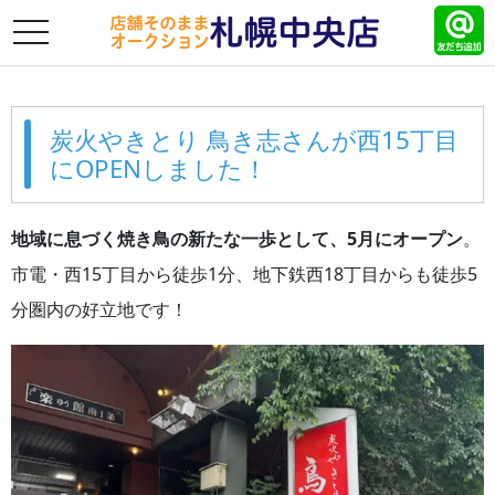
toggle
navigation
炭火やきとり 鳥き志さんが西15丁目
にOPENしました！
地域に息づく焼き鳥の新たな一歩として、5月にオープン
。
市電・西15丁目から徒歩1分、地下鉄西18丁目からも徒歩5
分圏内の好立地です！