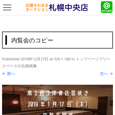
toggle
navigation
内覧会のコピー
Published
2018年12月27日
at
520 × 180
in
トップページフリー
スペースの右側画像
.
← 前へ
次へ →