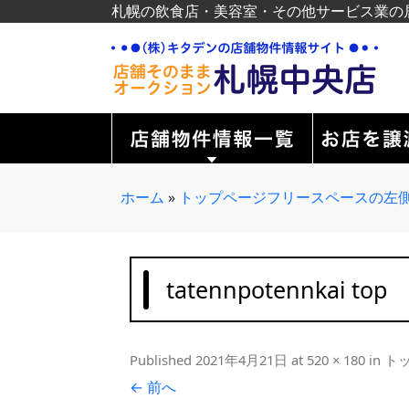
札幌の飲食店・美容室・その他サービス業の
ホーム
»
トップページフリースペースの左
tatennpotennkai top
Published
2021年4月21日
at
520 × 180
in
ト
← 前へ