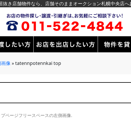
居抜き店舗物件なら、店舗そのままオークション札幌中央店へ
側画像
»
tatennpotennkai top
ップページフリースペースの左側画像
.