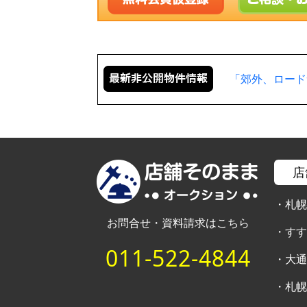
「郊外、ロード
店
・
札
お問合せ・資料請求はこちら
・
す
011-522-4844
・
大
・
札