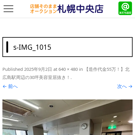
toggle
navigation
s-IMG_1015
Published
2025年9月2日
at
640 × 480
in
【造作代金55万！】北
広島駅周辺の30坪美容室居抜き！
.
← 前へ
次へ →