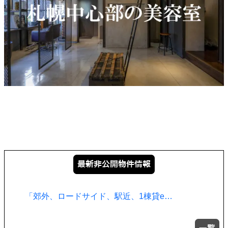
「郊外、ロードサイド、駅近、1棟貸e…