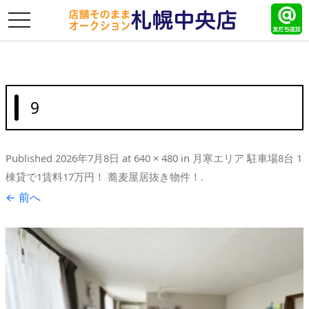
toggle
navigation
9
Published
2026年7月8日
at
640 × 480
in
月寒エリア 駐車場8台 1
棟貸で1賃料17万円！ 蕎麦屋居抜き物件！
.
← 前へ