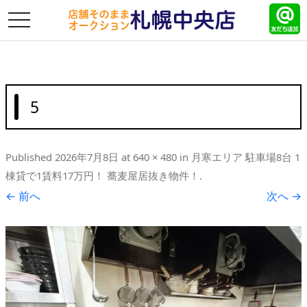
toggle
navigation
5
Published
2026年7月8日
at
640 × 480
in
月寒エリア 駐車場8台 1
棟貸で1賃料17万円！ 蕎麦屋居抜き物件！
.
← 前へ
次へ →