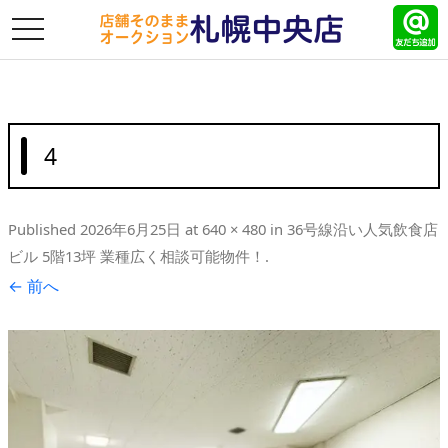
toggle
navigation
4
Published
2026年6月25日
at
640 × 480
in
36号線沿い人気飲食店
ビル 5階13坪 業種広く相談可能物件！
.
← 前へ