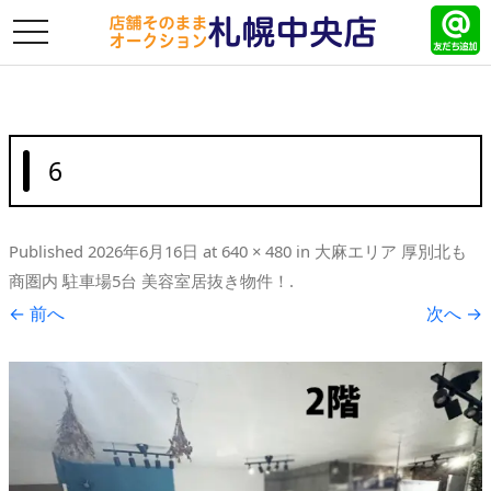
toggle
navigation
6
Published
2026年6月16日
at
640 × 480
in
大麻エリア 厚別北も
商圏内 駐車場5台 美容室居抜き物件！
.
← 前へ
次へ →