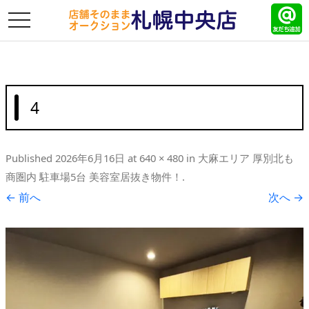
toggle
navigation
4
Published
2026年6月16日
at
640 × 480
in
大麻エリア 厚別北も
商圏内 駐車場5台 美容室居抜き物件！
.
← 前へ
次へ →