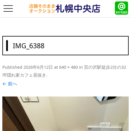
toggle
navigation
IMG_6388
Published
2026年6月12日
at
640 × 480
in
宮の沢駅徒歩2分の32
坪隠れ家カフェ居抜き
.
← 前へ