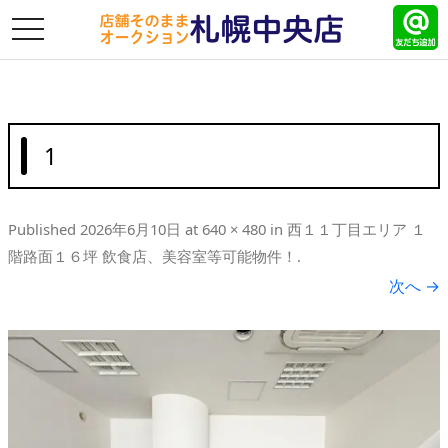
toggle
navigation
1
Published
2026年6月10日
at
640 × 480
in
西１１丁目エリア １
階路面１６坪 飲食店、美容室等可能物件！
.
次へ →