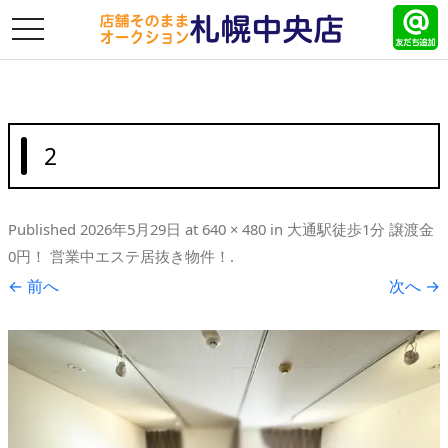
toggle
navigation
2
Published
2026年5月29日
at
640 × 480
in
大通駅徒歩1分 譲渡金
0円！ 営業中エステ居抜き物件！
.
← 前へ
次へ →