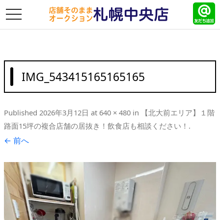
toggle
navigation
IMG_543415165165165
Published
2026年3月12日
at
640 × 480
in
【北大前エリア】１階
路面15坪の複合店舗の居抜き！飲食店も相談ください！
.
← 前へ