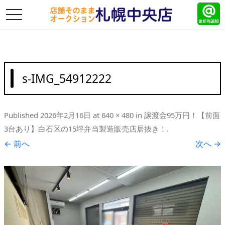
toggle
navigation
s-IMG_54912222
Published
2026年2月16日
at
640 × 480
in
譲渡金95万円！【前面
3台あり】白石区の15坪弁当製造販売店居抜き！
.
← 前へ
次へ →