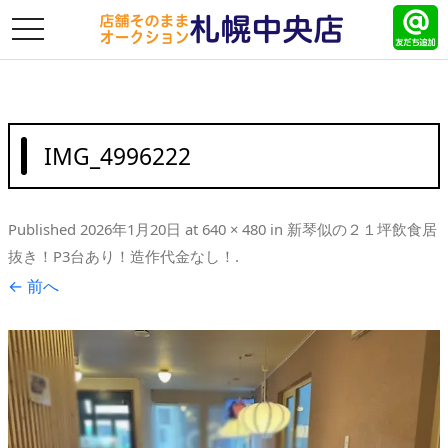
toggle
navigation
IMG_4996222
Published
2026年1月20日
at
640 × 480
in
新琴似の２１坪飲食居
抜き！P3台あり！造作代金なし！
.
← 前へ