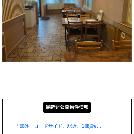
「郊外、ロードサイド、駅近、1棟貸e…