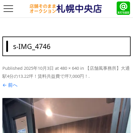
toggle
navigation
s-IMG_4746
Published
2025年10月3日
at
480 × 640
in
【店舗風事務所】大通
駅4分の13.22坪！賃料共益費で坪7,000円！
.
← 前へ