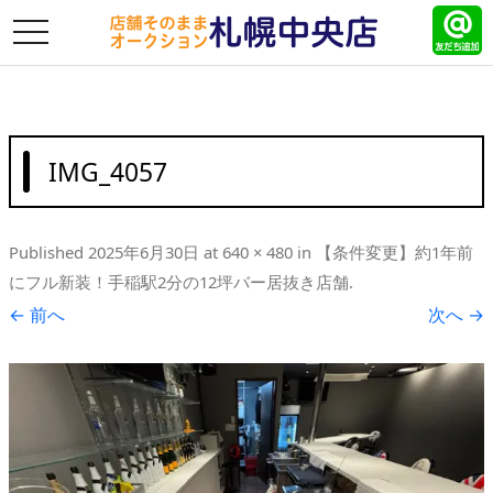
toggle
navigation
IMG_4057
Published
2025年6月30日
at
640 × 480
in
【条件変更】約1年前
にフル新装！手稲駅2分の12坪バー居抜き店舗
.
← 前へ
次へ →