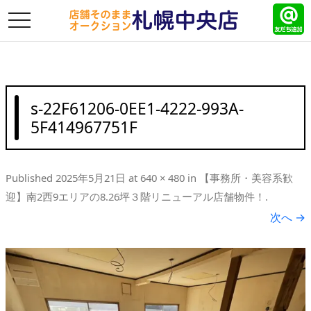
toggle
navigation
s-22F61206-0EE1-4222-993A-
5F414967751F
Published
2025年5月21日
at
640 × 480
in
【事務所・美容系歓
迎】南2西9エリアの8.26坪３階リニューアル店舗物件！
.
次へ →